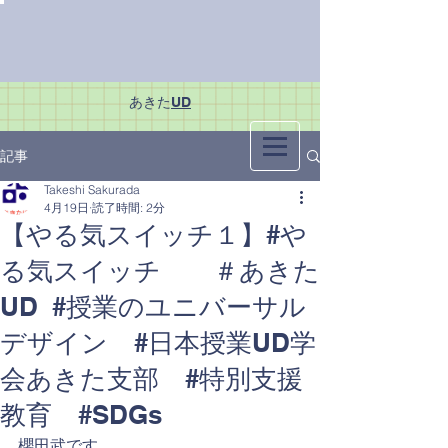
あきた
UD
記事
Takeshi Sakurada
4月19日
読了時間: 2分
【やる気スイッチ１】#や
る気スイッチ ＃あきた
UD #授業のユニバーサル
デザイン #日本授業UD学
会あきた支部 #特別支援
教育 #SDGs
櫻田武です。