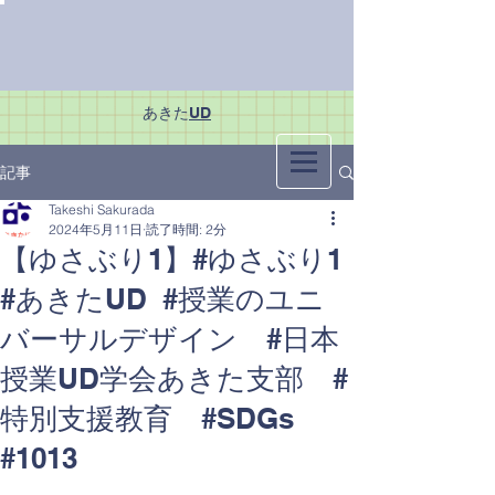
あきた
UD
記事
Takeshi Sakurada
2024年5月11日
読了時間: 2分
【ゆさぶり1】#ゆさぶり1
#あきたUD #授業のユニ
バーサルデザイン #日本
授業UD学会あきた支部 #
特別支援教育 #SDGs
#1013