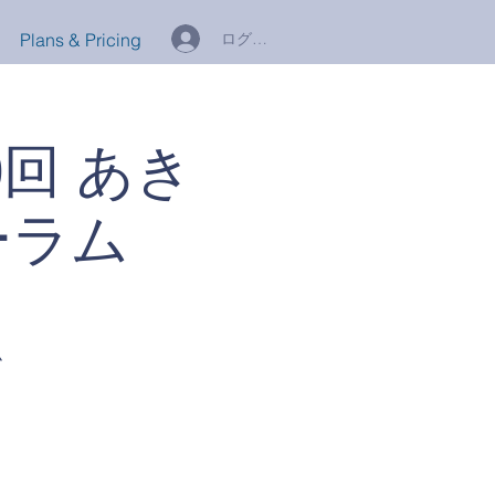
ログイン
Plans & Pricing
0回 あき
ーラム
ム