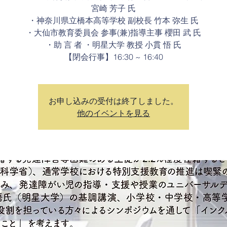
宮崎 芳子 氏
・神奈川県立橋本高等学校 副校長 竹本 弥生 氏
・大仙市教育委員会 参事(兼)指導主事 櫻田 武 氏
・助 言 者 ・明星大学 教授 小貫 悟 氏
【閉会行事】16:30 ~ 16:40
お申し込みの受付は終了しました。
他のイベントを見る