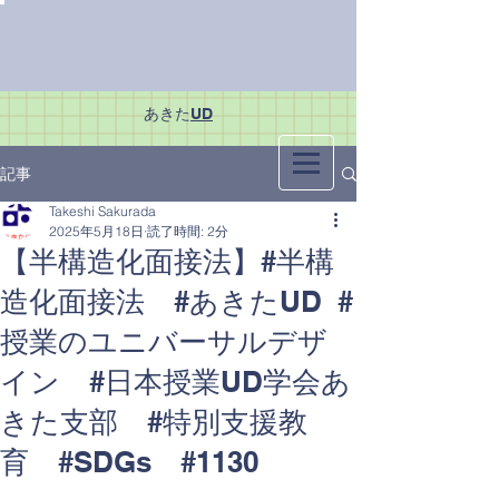
あきた
UD
記事
Takeshi Sakurada
2025年5月18日
読了時間: 2分
【半構造化面接法】#半構
造化面接法 #あきたUD #
授業のユニバーサルデザ
イン #日本授業UD学会あ
きた支部 #特別支援教
育 #SDGs #1130