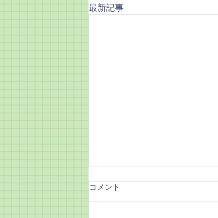
最新記事
【Howばかり求めるからそう
コメント
なる】
櫻田武です チームワークのバリ