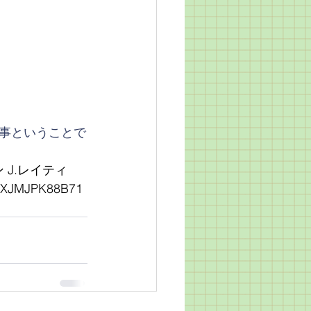
事ということで
 J.レイティ
AAXJMJPK88B71