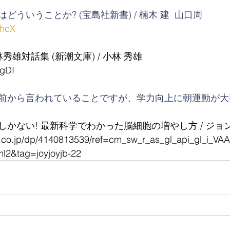
ういうことか? (宝島社新書) / 楠木 建  山口周
2hcX
秀雄対話集 (新潮文庫) / 
小林 秀雄
2gDI
前から言われていることですが、学力向上に朝運動が大
しかない! 最新科学でわかった脳細胞の増やし方
 / 
ジョン
.co.jp/dp/4140813539/ref=cm_sw_r_as_gl_api_gl_i_V
l2&tag=joyjoyjb-22