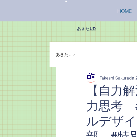
HOME
あきた
UD
あきたUD
Takeshi Sakurada
【自力解
力思考 
ルデザイ
部 #特別