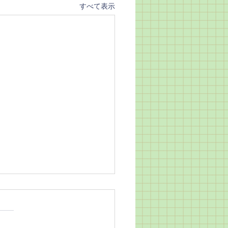
すべて表示
休みに入りました】
武です。 夏休みに入りまし
 １ヶ月半近くもこのブログ